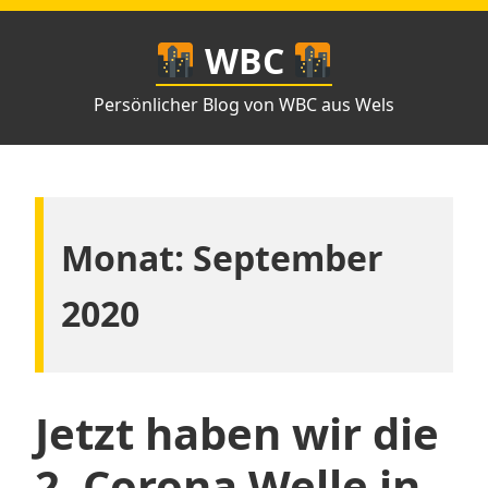
Zum
Inhalt
WBC
springen
Persönlicher Blog von WBC aus Wels
Monat:
September
2020
Jetzt haben wir die
2. Corona Welle in