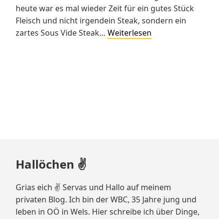
heute war es mal wieder Zeit für ein gutes Stück
Fleisch und nicht irgendein Steak, sondern ein
Ein
zartes Sous Vide Steak…
Weiterlesen
extrem
leckeres
Sous
Vide
Steak
zum
Abendessen
Zum
Hallöchen ✌️
Footer
springen
Grias eich ✌️ Servas und Hallo auf meinem
privaten Blog. Ich bin der WBC, 35 Jahre jung und
leben in OÖ in Wels. Hier schreibe ich über Dinge,