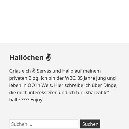
Zum
Hallöchen ✌️
Footer
springen
Grias eich ✌️ Servas und Hallo auf meinem
privaten Blog. Ich bin der WBC, 35 Jahre jung und
leben in OÖ in Wels. Hier schreibe ich über Dinge,
die mich interessieren und ich für „shareable“
halte ???? Enjoy!
Suchen