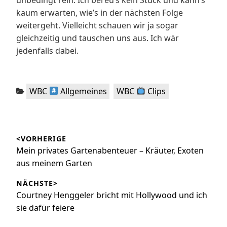
unbedingt rein. Ich bereu’s kein Stück und kann’s
kaum erwarten, wie’s in der nächsten Folge
weitergeht. Vielleicht schauen wir ja sogar
gleichzeitig und tauschen uns aus. Ich wär
jedenfalls dabei.
Kategorien:
,
WBC
Allgemeines
WBC
Clips
Beitragsnavigation
<VORHERIGE
Vorheriger
Mein privates Gartenabenteuer – Kräuter, Exoten
Beitrag:
aus meinem Garten
NÄCHSTE>
Nächster
Courtney Henggeler bricht mit Hollywood und ich
Beitrag:
sie dafür feiere