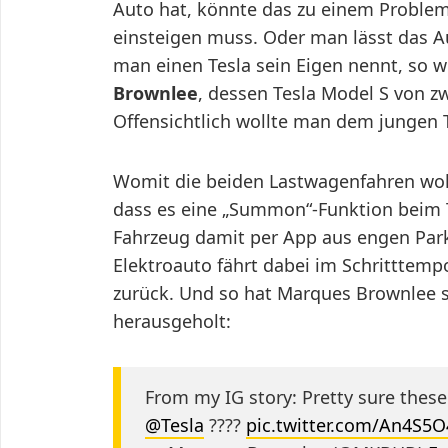
Auto hat, könnte das zu einem Proble
einsteigen muss. Oder man lässt das A
man einen Tesla sein Eigen nennt, so 
Brownlee
, dessen Tesla Model S von z
Offensichtlich wollte man dem jungen Te
Womit die beiden Lastwagenfahren woh
dass es eine „Summon“-Funktion beim Te
Fahrzeug damit per App aus engen Par
Elektroauto fährt dabei im Schritttem
zurück. Und so hat Marques Brownlee 
herausgeholt:
From my IG story: Pretty sure thes
@Tesla
????
pic.twitter.com/An4S5O