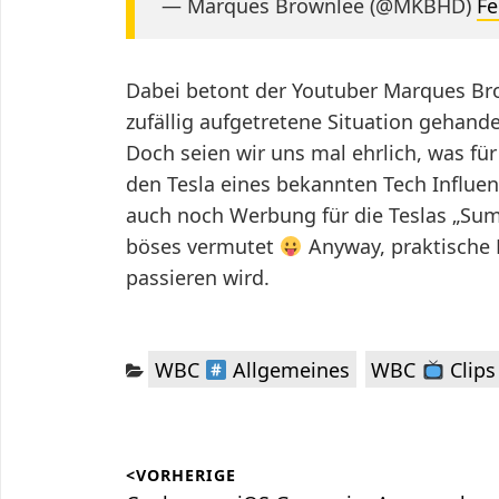
— Marques Brownlee (@MKBHD)
Fe
Dabei betont der Youtuber Marques Bro
zufällig aufgetretene Situation gehande
Doch seien wir uns mal ehrlich, was für
den Tesla eines bekannten Tech Influe
auch noch Werbung für die Teslas „Su
böses vermutet
Anyway, praktische F
passieren wird.
Kategorien:
,
WBC
Allgemeines
WBC
Clips
Beitragsnavigation
<VORHERIGE