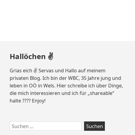
Zum
Hallöchen ✌️
Footer
springen
Grias eich ✌️ Servas und Hallo auf meinem
privaten Blog. Ich bin der WBC, 35 Jahre jung und
leben in OÖ in Wels. Hier schreibe ich über Dinge,
die mich interessieren und ich für „shareable“
halte ???? Enjoy!
Suchen
nach: