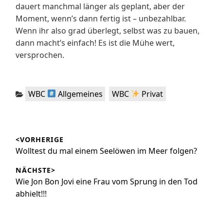
dauert manchmal länger als geplant, aber der
Moment, wenn’s dann fertig ist – unbezahlbar.
Wenn ihr also grad überlegt, selbst was zu bauen,
dann macht’s einfach! Es ist die Mühe wert,
versprochen.
Kategorien:
,
WBC
Allgemeines
WBC
Privat
Beitragsnavigation
<VORHERIGE
Vorheriger
Wolltest du mal einem Seelöwen im Meer folgen?
Beitrag:
NÄCHSTE>
Nächster
Wie Jon Bon Jovi eine Frau vom Sprung in den Tod
Beitrag:
abhielt!!!