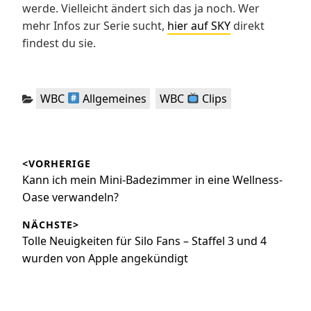
werde. Vielleicht ändert sich das ja noch. Wer
mehr Infos zur Serie sucht,
hier auf SKY
direkt
findest du sie.
Kategorien:
,
WBC
Allgemeines
WBC
Clips
Beitragsnavigation
<VORHERIGE
Vorheriger
Kann ich mein Mini-Badezimmer in eine Wellness-
Beitrag:
Oase verwandeln?
NÄCHSTE>
Nächster
Tolle Neuigkeiten für Silo Fans – Staffel 3 und 4
Beitrag:
wurden von Apple angekündigt