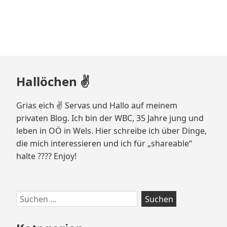
Zum
Hallöchen ✌️
Footer
springen
Grias eich ✌️ Servas und Hallo auf meinem
privaten Blog. Ich bin der WBC, 35 Jahre jung und
leben in OÖ in Wels. Hier schreibe ich über Dinge,
die mich interessieren und ich für „shareable“
halte ???? Enjoy!
Suchen
nach: